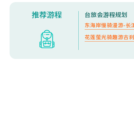
推荐游程
台旅会游程规划
东海岸慢骑漫游-长
花莲萤光骑趣游古