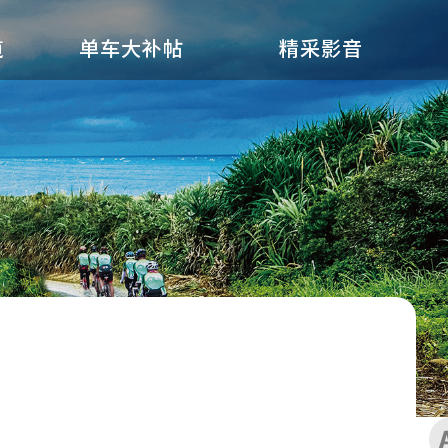
道
单车大补帖
精采影音