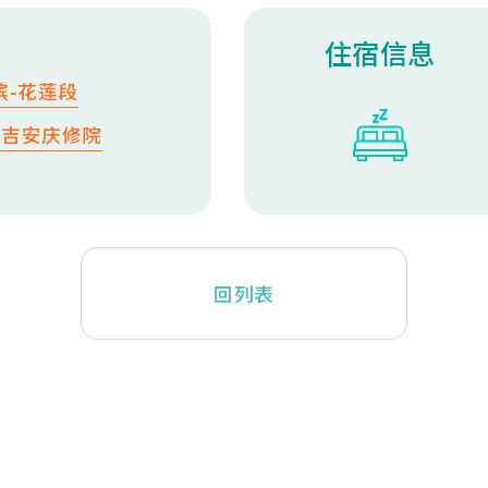
住宿信息
滨-花莲段
刹吉安庆修院
回列表