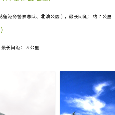
、花莲港务警察总队、北滨公园 ) ，最长间距：约 7 公里
)
，最长间距： 5 公里