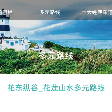
题游程
多元路线
十大经典车
多元路线
花东纵谷_花莲山水多元路线