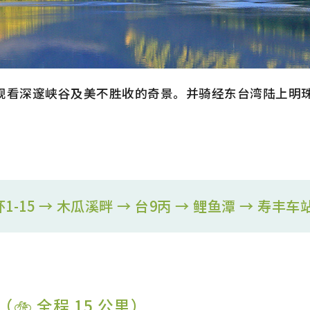
观看深邃峡谷及美不胜收的奇景。并骑经东台湾陆上明
1-15 → 木瓜溪畔 → 台9丙 → 鲤鱼潭 → 寿丰车
 全程 15 公里）