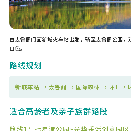
由太鲁阁门面新城火车站出发，骑至太鲁阁公园，
山色。
路线规划
新城车站 → 太鲁阁 → 国际森林 → 环1 → 环
适合高龄者及亲子族群路段
路线1：七星潭公园~光华乐活创意园区（