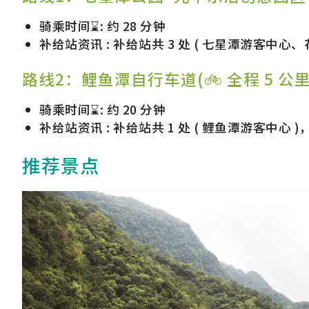
骑乘时间⌛: 约 28 分钟
补给站资讯 : 补给站共 3 处 ( 七星潭游客中心
路线2：鲤鱼潭自行车道(🚲 全程 5 公里
骑乘时间⌛: 约 20 分钟
补给站资讯 : 补给站共 1 处 ( 鲤鱼潭游客中心 )
推荐景点