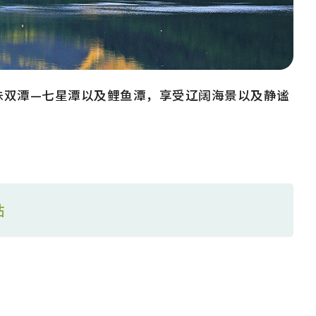
珠双潭—七星潭以及鲤鱼潭，享受辽阔海景以及静谧
站