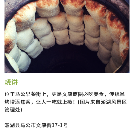
烧饼
位于马公早餐街上，更是文康商圈必吃美食，传统瓮
烤增添焦香，让人一吃就上瘾！(图片来自澎湖风景区
管理处)
澎湖县马公市文康街37-1号