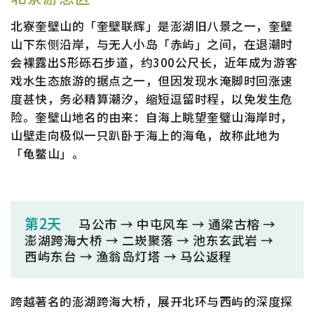
北寮奎壁山的「奎壁联辉」是澎湖旧八景之一，奎壁
山下东侧沿岸，与无人小岛「赤屿」之间，在退潮时
会裸露出S形砾石步道，约300公尺长，近年成为游客
戏水生态旅游的据点之一，但因发现水淹脚时回涨速
度甚快，务必精算潮汐，缩短逗留时程，以免发生危
险。奎壁山地名的由来：自海上眺望奎璧山海岸时，
山壁走向极似一只趴卧于海上的海龟，故称此地为
「龟鳖山」。
第2天
马公市 → 中屯风车 → 通梁古榕 →
澎湖跨海大桥 → 二崁聚落 → 池东玄武岩 →
西屿东台 → 渔翁岛灯塔 → 马公返程
跨越著名的澎湖跨海大桥，展开北环与西屿的深度探