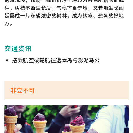
遇难沉没，仅剩一株树苗漂至岸边为村民所拾获而栽
种，树枝不断生长后，气根下垂于地，又着地生长而
延展成一片茂盛浓密的树林，成为纳凉、避暑的好地
方。
交通资讯
搭乘航空或轮船往返本岛与澎湖马公
非尝不可