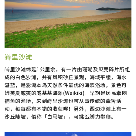
嵵里沙滩
嵵里沙滩绵延1公里余，有一片由珊瑚及贝壳碎片所组
成的白色沙滩，并有风积砂丘景观，海域平缓，海水
湛蓝，是澎湖本岛天然条件最优的海滨浴场，景色可
媲美夏威夷的威基基海滩(Waikiki)。早期是居民牵网
捕鱼的渔场，来到嵵里沙滩也可从事传统的牵罟活
动，每每都有不错的收获喔！另外，西边沙滩上有一
沙丘陡坡，俗称「白马坡」，可挑战脚力攀爬。