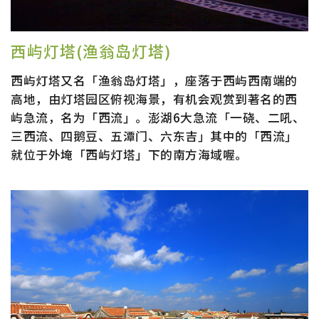
西屿灯塔(渔翁岛灯塔)
西屿灯塔又名「渔翁岛灯塔」，座落于西屿西南端的
高地，由灯塔园区俯视海景，有机会观赏到著名的西
屿急流，名为「西流」。澎湖6大急流「一硗、二吼、
三西流、四鹅豆、五潭门、六东吉」其中的「西流」
就位于外埯「西屿灯塔」下的南方海域喔。