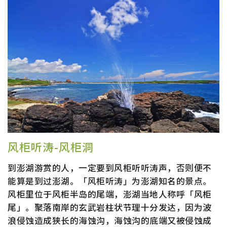
风柜听涛-风柜洞
到澎湖游赏的人，一定要到风柜听听涛声，否则便不
能算是到过澎湖。「风柜听涛」为澎湖知名的景点。
风柜里位于风柜半岛的尾端，澎湖当地人称呼「风柜
尾」。聚落南岸的玄武岩柱状节理十分发达，因为波
浪侵蚀造成狭长的海蚀沟，海蚀沟的底端又被侵蚀成