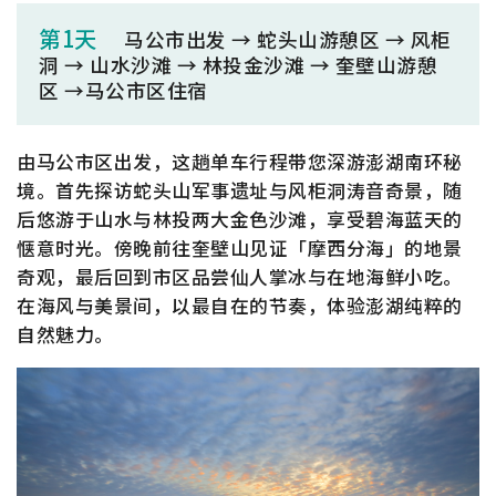
第1天
马公市出发 → 蛇头山游憩区 → 风柜
洞 → 山水沙滩 → 林投金沙滩 → 奎壁山游憩
区 →马公市区住宿
由马公市区出发，这趟单车行程带您深游澎湖南环秘
境。首先探访蛇头山军事遗址与风柜洞涛音奇景，随
后悠游于山水与林投两大金色沙滩，享受碧海蓝天的
惬意时光。傍晚前往奎壁山见证「摩西分海」的地景
奇观，最后回到市区品尝仙人掌冰与在地海鲜小吃。
在海风与美景间，以最自在的节奏，体验澎湖纯粹的
自然魅力。