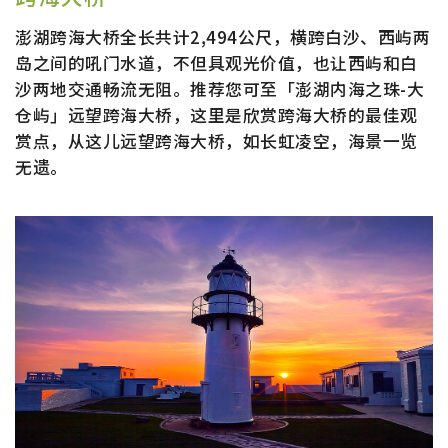
澎湖跨海大桥全长共计2,494公尺，横跨白沙、西屿两
岛之间的吼门水道，不但具观光价值，也让西屿和白
沙两地交通畅流无阻。推荐您可至「澎湖内海之珠-大
仓屿」远望跨海大桥，这里是欣赏跨海大桥的最佳观
赏点，从这儿远望跨海大桥，如长虹凌空，海景一览
无遗。