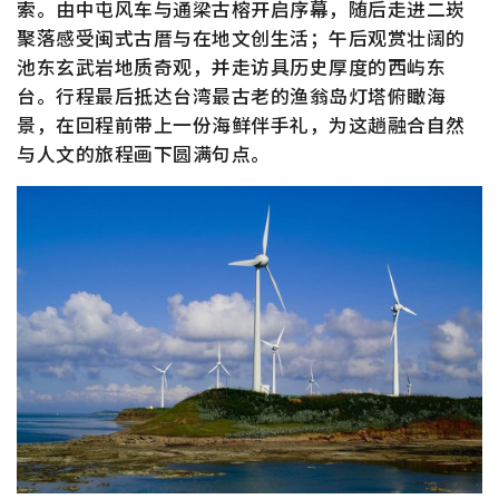
索。由中屯风车与通梁古榕开启序幕，随后走进二崁
聚落感受闽式古厝与在地文创生活；午后观赏壮阔的
池东玄武岩地质奇观，并走访具历史厚度的西屿东
台。行程最后抵达台湾最古老的渔翁岛灯塔俯瞰海
景，在回程前带上一份海鲜伴手礼，为这趟融合自然
与人文的旅程画下圆满句点。