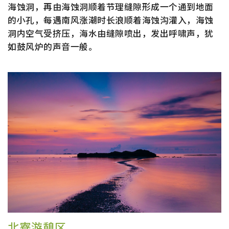
海蚀洞，再由海蚀洞顺着节理缝隙形成一个通到地面
的小孔，每遇南风涨潮时长浪顺着海蚀沟灌入，海蚀
洞内空气受挤压，海水由缝隙喷出，发出呼啸声，犹
如鼓风炉的声音一般。
北寮游憩区