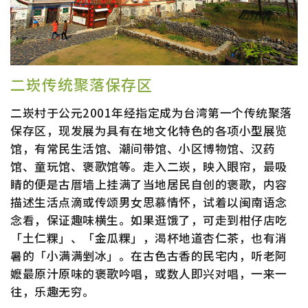
二崁传统聚落保存区
二崁村于公元2001年经指定成为台湾第一个传统聚落
保存区，现发展为具有在地文化特色的各项小型展览
馆，有常民生活馆、潮间带馆、小区博物馆、汉药
馆、童玩馆、褒歌馆等。走入二崁，映入眼帘，最吸
睛的便是古厝墙上挂满了当地居民自创的褒歌，内容
描述生活点滴或传颂男女思慕情怀，试着以闽南语念
念看，保证趣味横生。如果逛饿了，可走到柑仔店吃
「土仁粿」、「金瓜粿」，渴杯地道杏仁茶，也有消
暑的「小满满剉冰」。在古色古香的民宅内，听老阿
嬷最原汁原味的褒歌吟唱，或数人即兴对唱，一来一
往，乐趣无穷。