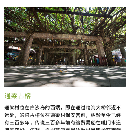
通梁古榕
通梁村位在白沙岛的西端，即在通过跨海大桥邻近不
远处，通梁古榕位在通梁村保安宫前，树龄至今已经
有三百多年，传说三百多年前有艘贸易船在吼门水道