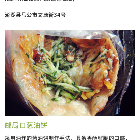
澎湖县马公市文康街34号
邮局口葱油饼
采用油炸的葱油饼制作手法，具备香酥鲜脆的口感，