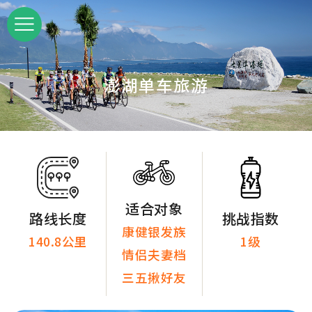
澎湖单车旅游
适合对象
路线长度
挑战指数
康健银发族
140.8公里
1级
情侣夫妻档
三五揪好友